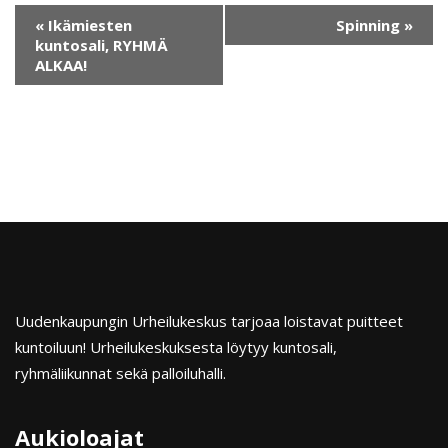
«
Ikämiesten
Spinning
»
kuntosali, RYHMÄ
ALKAA!
Uudenkaupungin Urheilukeskus tarjoaa loistavat puitteet
kuntoiluun! Urheilukeskuksesta löytyy kuntosali,
ryhmäliikunnat sekä palloiluhalli.
Aukioloajat