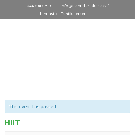
Skip
0447047799
info@ukinurheilukeskus.fi
to
Hinnasto
Tuntikalenteri
content
This event has passed.
HIIT