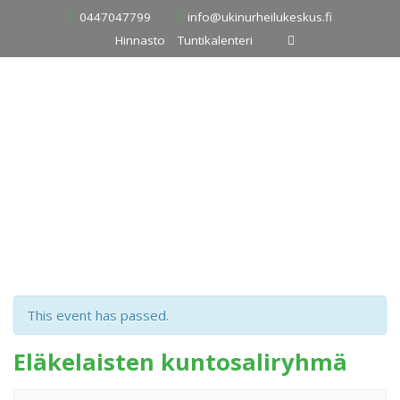
Skip
0447047799
info@ukinurheilukeskus.fi
to
Hinnasto
Tuntikalenteri
content
This event has passed.
Eläkelaisten kuntosaliryhmä