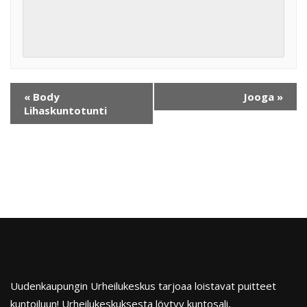
«
Body
Jooga
»
Lihaskuntotunti
Uudenkaupungin Urheilukeskus tarjoaa loistavat puitteet
kuntoiluun! Urheilukeskuksesta löytyy kuntosali,