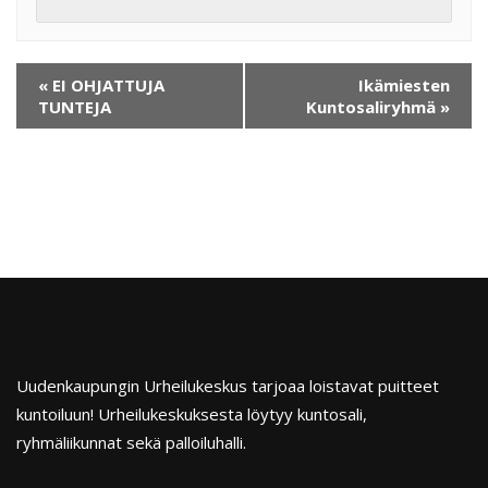
«
EI OHJATTUJA
Ikämiesten
TUNTEJA
Kuntosaliryhmä
»
Uudenkaupungin Urheilukeskus tarjoaa loistavat puitteet
kuntoiluun! Urheilukeskuksesta löytyy kuntosali,
ryhmäliikunnat sekä palloiluhalli.