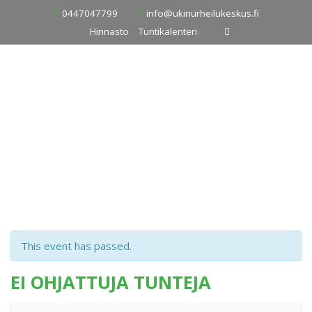
Skip
0447047799
info@ukinurheilukeskus.fi
to
Hinnasto
Tuntikalenteri
content
This event has passed.
EI OHJATTUJA TUNTEJA