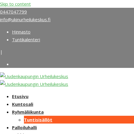
Skip to content
0447047799
info@ukinurheilukeskus.fi
Hinnasto
Tuntikalenteri
|
Etusivu
Kuntosali
Ryhmäliikunta
Tuntisisällöt
Palloiluhalli