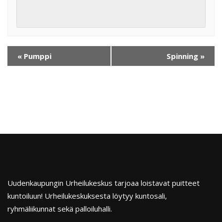
«
Pumppi
Spinning
»
Uudenkaupungin Urheilukeskus tarjoaa loistavat puitteet
kuntoiluun! Urheilukeskuksesta löytyy kuntosali,
ryhmäliikunnat sekä palloiluhalli.