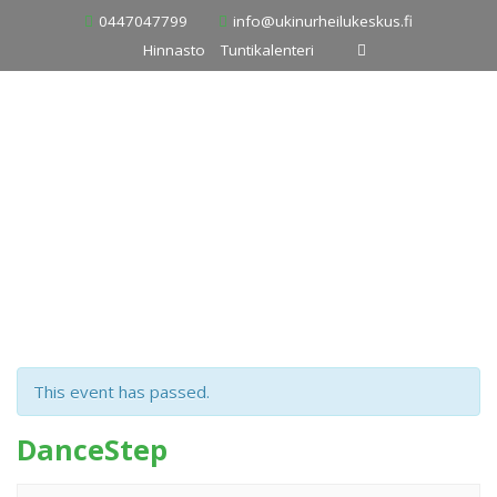
Skip
0447047799
info@ukinurheilukeskus.fi
to
Hinnasto
Tuntikalenteri
content
This event has passed.
DanceStep