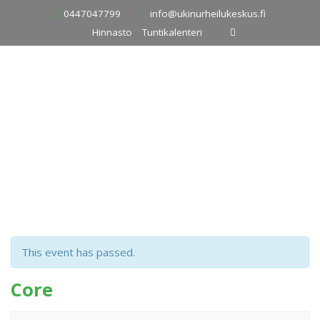
Skip
0447047799
info@ukinurheilukeskus.fi
to
Hinnasto
Tuntikalenteri
content
This event has passed.
Core