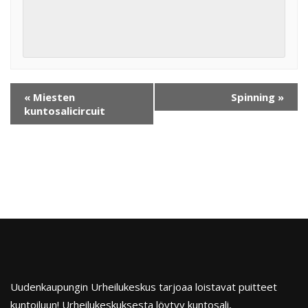
«
Miesten
Spinning
»
kuntosalicircuit
Uudenkaupungin Urheilukeskus tarjoaa loistavat puitteet
kuntoiluun! Urheilukeskuksesta löytyy kuntosali,