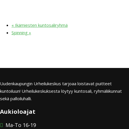
«
Ikämiesten kuntosaliryhmä
Spinning
»
Uudenkaupungin Urheilukeskus tarjoaa loistavat puitteet
kuntoiluun! Urheilukeskuksesta löytyy kuntosali, ryhmäliikunnat
sekä palloiluhalli.
Aukioloajat
Ma-To 16-19