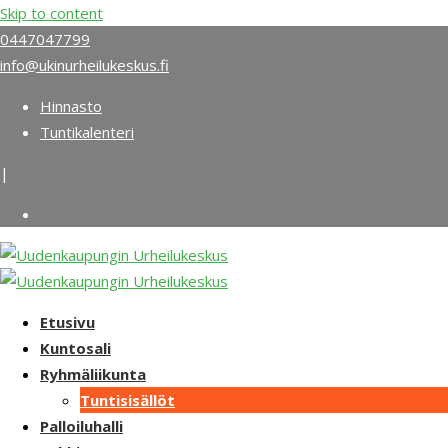
Skip to content
0447047799
info@ukinurheilukeskus.fi
Hinnasto
Tuntikalenteri
|
Etusivu
Kuntosali
Ryhmäliikunta
Tuntisisällöt
Palloiluhalli