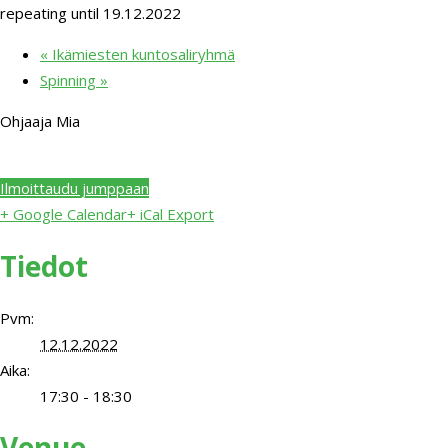
repeating until 19.12.2022
«
Ikämiesten kuntosaliryhmä
Spinning
»
Ohjaaja Mia
Ilmoittaudu jumppaan
+ Google Calendar
+ iCal Export
Tiedot
Pvm:
12.12.2022
Aika:
17:30 - 18:30
Venue