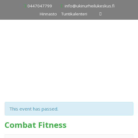
Skip
0447047799
info@ukinurheilukeskus.fi
to
Hinnasto
Tuntikalenteri
content
This event has passed.
Combat Fitness