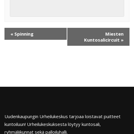
«
Spinning
Miesten
Kuntosalicircuit
»
Uudenkaupungin Urheilukeskus tarjoaa loistavat puitteet
kuntoiluun! Urheilukeskuksesta löytyy kuntosali,
ryhmäliikunnat sekä palloiluhalli.