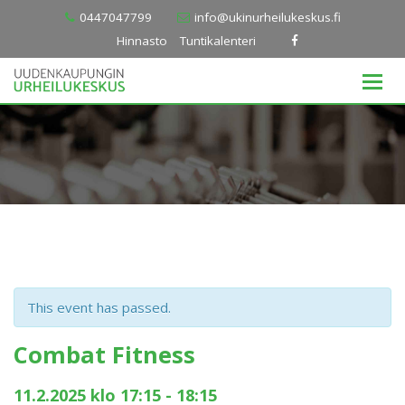
Skip
0447047799
info@ukinurheilukeskus.fi
to
Hinnasto
Tuntikalenteri
content
This event has passed.
Combat Fitness
11.2.2025 klo 17:15
-
18:15