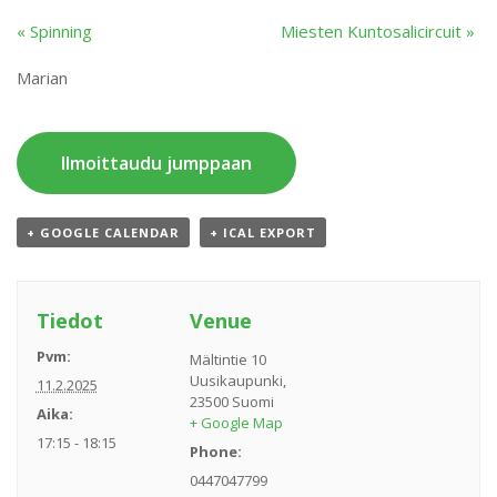
«
Spinning
Miesten Kuntosalicircuit
»
Marian
Ilmoittaudu jumppaan
+ GOOGLE CALENDAR
+ ICAL EXPORT
Tiedot
Venue
Pvm:
Mältintie 10
Uusikaupunki
,
11.2.2025
23500
Suomi
Aika:
+ Google Map
17:15 - 18:15
Phone:
0447047799