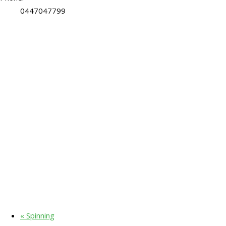
0447047799
«
Spinning