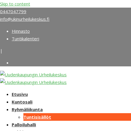
Skip to content
0447047799
info@ukinurheilukeskus.fi
Hinnasto
Tuntikalenteri
|
Etusivu
Kuntosali
Ryhmäliikunta
Tuntisisällöt
Palloiluhalli