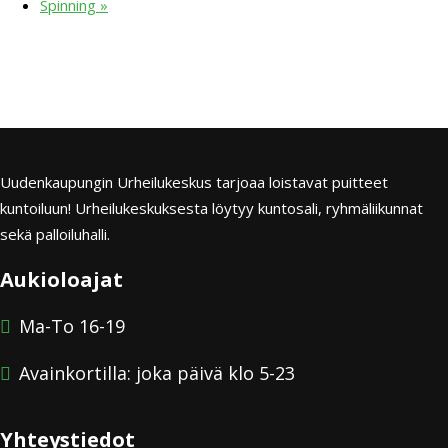
Spinning
»
Uudenkaupungin Urheilukeskus tarjoaa loistavat puitteet
kuntoiluun! Urheilukeskuksesta löytyy kuntosali, ryhmäliikunnat
sekä palloiluhalli.
Aukioloajat
Ma-To 16-19
Avainkortilla: joka päivä klo 5-23
Yhteystiedot