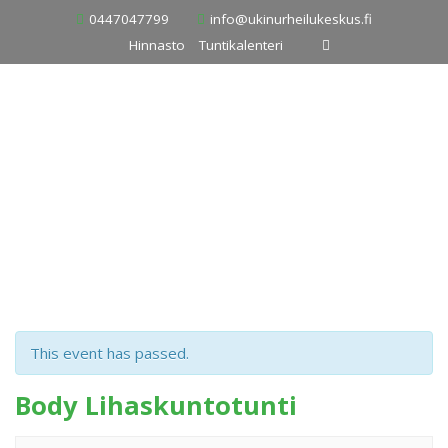
Skip
0447047799
info@ukinurheilukeskus.fi
to
Hinnasto
Tuntikalenteri
content
This event has passed.
Body Lihaskuntotunti