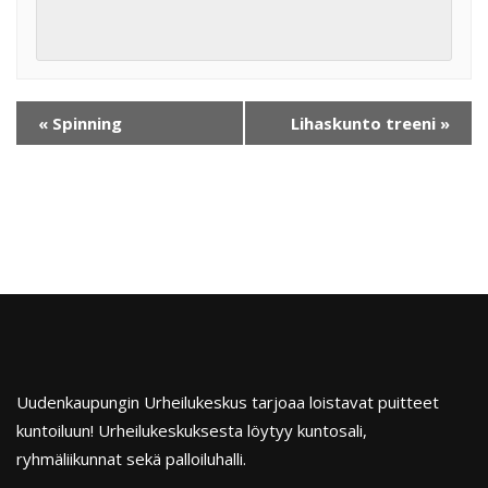
«
Spinning
Lihaskunto treeni
»
Uudenkaupungin Urheilukeskus tarjoaa loistavat puitteet
kuntoiluun! Urheilukeskuksesta löytyy kuntosali,
ryhmäliikunnat sekä palloiluhalli.