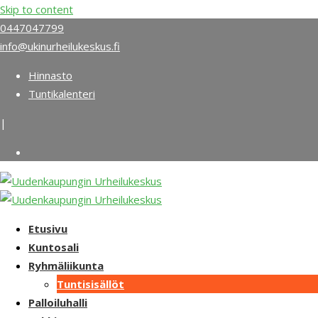
Skip to content
0447047799
info@ukinurheilukeskus.fi
Hinnasto
Tuntikalenteri
|
Etusivu
Kuntosali
Ryhmäliikunta
Tuntisisällöt
Palloiluhalli