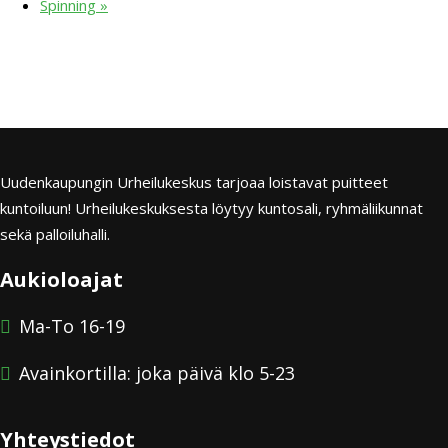
Spinning
»
Uudenkaupungin Urheilukeskus tarjoaa loistavat puitteet
kuntoiluun! Urheilukeskuksesta löytyy kuntosali, ryhmäliikunnat
sekä palloiluhalli.
Aukioloajat
Ma-To 16-19
Avainkortilla: joka päivä klo 5-23
Yhteystiedot