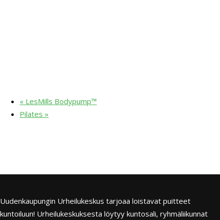
«
LesMills Bodypump™
Pilates
»
Uudenkaupungin Urheilukeskus tarjoaa loistavat puitteet
kuntoiluun! Urheilukeskuksesta löytyy kuntosali, ryhmäliikunnat