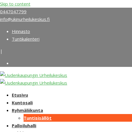
Skip to content
0447047799
info@ukinurheilukeskus.fi
Hinnasto
Tuntikalenteri
|
Etusivu
Kuntosali
Ryhmäliikunta
Tuntisisällöt
Palloiluhalli