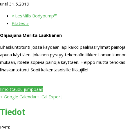
until 31.5.2019
«
LesMills Bodypump™
Pilates
»
Ohjaajana Merita Laukkanen
Lihaskuntotunti jossa käydään läpi kaikki päälihasryhmät painoja
apuna käyttäen. Jokainen pystyy tekemään liikkeet oman kunnon
mukaan, itselle sopivia painoja käyttäen. Helppo mutta tehokas
lihaskuntotunti. Sopii kaikentasoisille liikkujille!
Ilmoittaudu jumppaan
+ Google Calendar
+ iCal Export
Tiedot
Pvm: