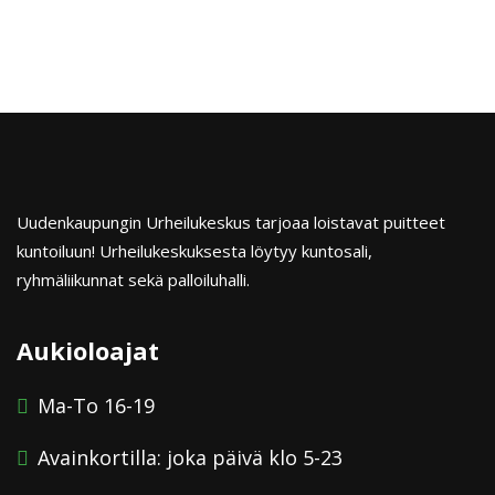
List
Navigation
Uudenkaupungin Urheilukeskus tarjoaa loistavat puitteet
kuntoiluun! Urheilukeskuksesta löytyy kuntosali,
ryhmäliikunnat sekä palloiluhalli.
Aukioloajat
Ma-To 16-19
Avainkortilla: joka päivä klo 5-23