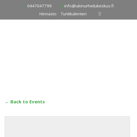
Skip
0447047799
info@ukinurheilukeskus.fi
to
Hinnasto
Tuntikalenteri
content
← Back to Events