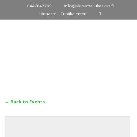
Skip
0447047799
info@ukinurheilukeskus.fi
to
Hinnasto
Tuntikalenteri
content
← Back to Events