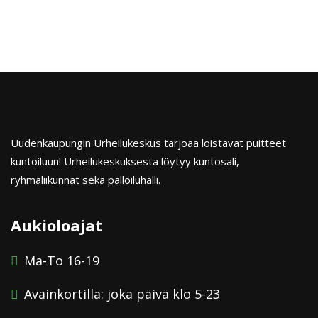
List
Navigation
Uudenkaupungin Urheilukeskus tarjoaa loistavat puitteet
kuntoiluun! Urheilukeskuksesta löytyy kuntosali,
ryhmäliikunnat sekä palloiluhalli.
Aukioloajat
Ma-To 16-19
Avainkortilla: joka päivä klo 5-23