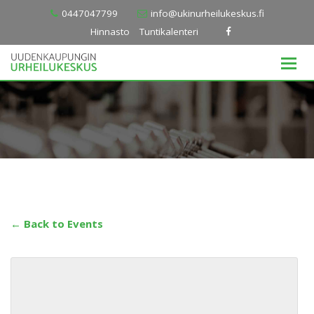
Skip
0447047799
info@ukinurheilukeskus.fi
to
Hinnasto
Tuntikalenteri
content
← Back to Events