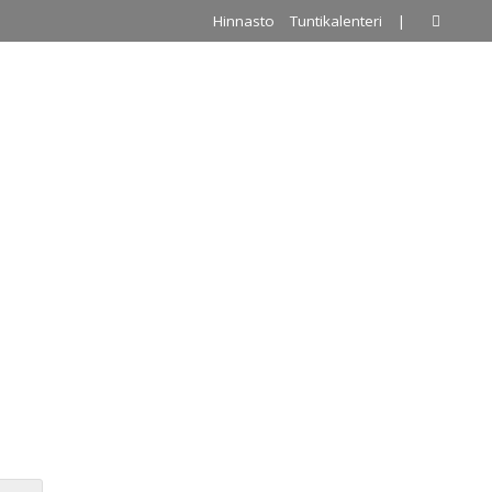
Hinnasto
Tuntikalenteri
|
A
PALLOILUHALLI
URKKIS
YHTEYSTIEDOT