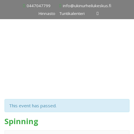
Skip
0447047799
info@ukinurheilukeskus.fi
to
Hinnasto
Tuntikalenteri
content
This event has passed.
Spinning