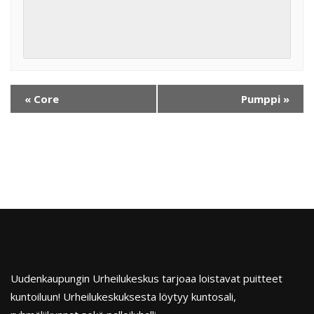
«
Core
Pumppi
»
Uudenkaupungin Urheilukeskus tarjoaa loistavat puitteet
kuntoiluun! Urheilukeskuksesta löytyy kuntosali,