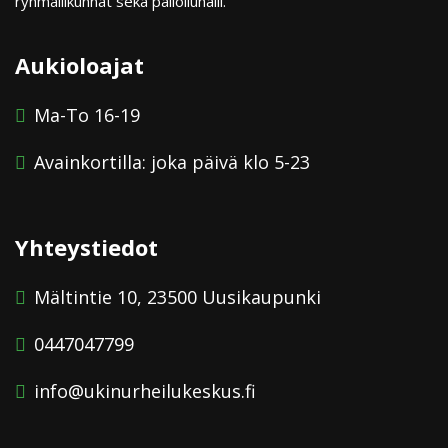
ryhmäliikunnat sekä palloiluhalli.
Aukioloajat
Ma-To 16-19
Avainkortilla: joka päivä klo 5-23
Yhteystiedot
Mältintie 10, 23500 Uusikaupunki
0447047799
info@ukinurheilukeskus.fi