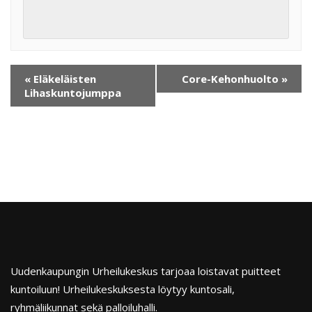
«
Eläkeläisten
Core-Kehonhuolto
»
Lihaskuntojumppa
Uudenkaupungin Urheilukeskus tarjoaa loistavat puitteet
kuntoiluun! Urheilukeskuksesta löytyy kuntosali,
ryhmäliikunnat sekä palloiluhalli.