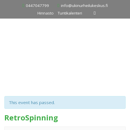
Skip
0447047799
info@ukinurheilukeskus.fi
to
Hinnasto
Tuntikalenteri
content
This event has passed.
RetroSpinning