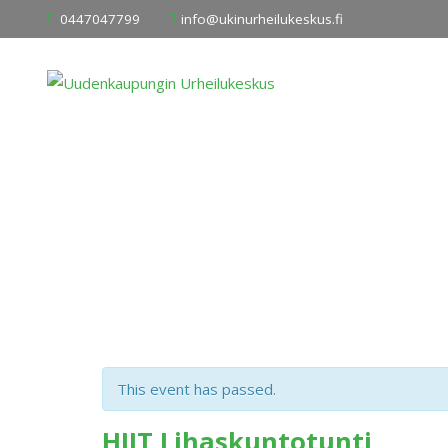
Skip
0447047799
info@ukinurheilukeskus.fi
to
content
This event has passed.
HIIT Lihaskuntotunti