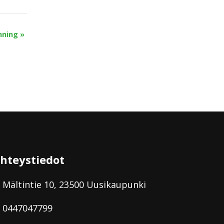
nning
»
hteystiedot
Mältintie 10, 23500 Uusikaupunki
0447047799