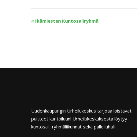
«
Ikämiesten Kuntosaliryhmä
Uudenkaupungin Urheilukeskus tarjoaa loistavat
puitteet kuntoiluun! Urheilukeskuksesta löytyy
kuntosali, ryhmäliikunnat sekä palloiluhalli.