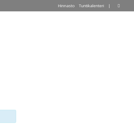
Hinnasto
Tuntikalenteri
|
A
PALLOILUHALLI
URKKIS
YHTEYSTIEDOT