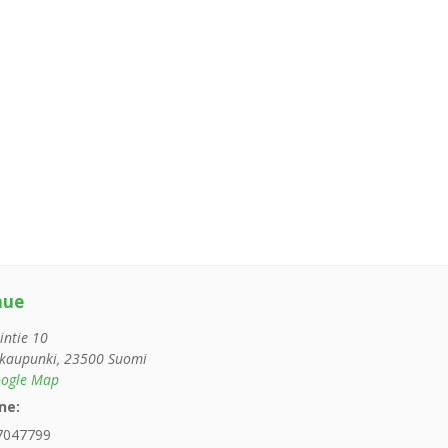
nue
intie 10
kaupunki
,
23500
Suomi
ogle Map
ne:
7047799