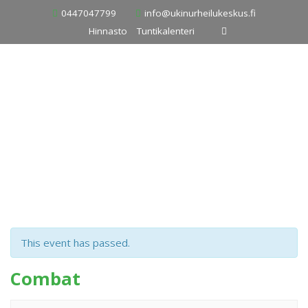
Skip
0447047799
info@ukinurheilukeskus.fi
to
Hinnasto
Tuntikalenteri
content
This event has passed.
Combat