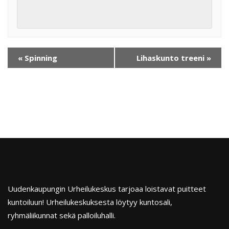
«
Spinning
Lihaskunto treeni
»
Uudenkaupungin Urheilukeskus tarjoaa loistavat puitteet
kuntoiluun! Urheilukeskuksesta löytyy kuntosali,
ryhmäliikunnat sekä palloiluhalli.