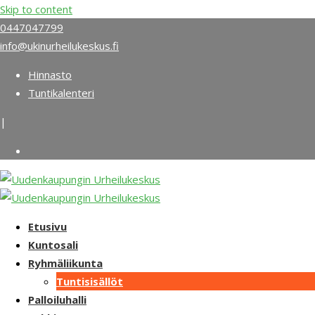
Skip to content
0447047799
info@ukinurheilukeskus.fi
Hinnasto
Tuntikalenteri
|
Etusivu
Kuntosali
Ryhmäliikunta
Tuntisisällöt
Palloiluhalli