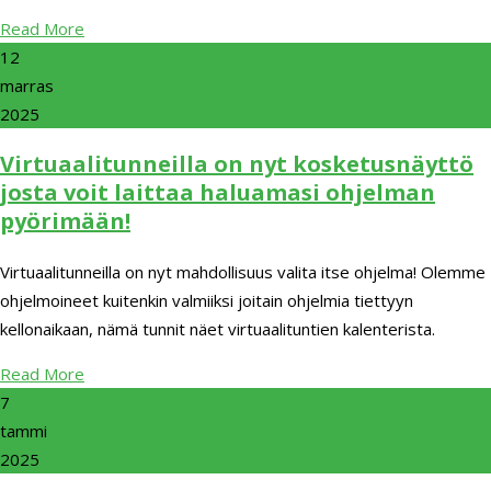
Read More
12
marras
2025
Virtuaalitunneilla on nyt kosketusnäyttö
josta voit laittaa haluamasi ohjelman
pyörimään!
Virtuaalitunneilla on nyt mahdollisuus valita itse ohjelma! Olemme
ohjelmoineet kuitenkin valmiiksi joitain ohjelmia tiettyyn
kellonaikaan, nämä tunnit näet virtuaalituntien kalenterista.
Read More
7
tammi
2025